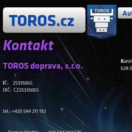
Au
TOROS.cz
Kontakt
Karo
TOROS doprava, s.r.o.
628 0
IČ: 25335065
DIČ: CZ25335065
tel.: +420 544 211 192