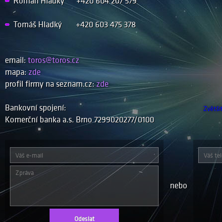
Roman Hladký +420 604 207 579
Tomáš Hladký +420 603 475 378
email:
toros@toros.cz
mapa:
zde
profil firmy na seznam.cz:
zde
Bankovní spojení:
Zvětši
Komerční banka a.s. Brno 7299020277/0100