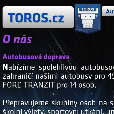
Au
TOROS.cz
O nás
Autobusová doprava
Nabízíme spolehlivou autobusovou dopravu v tuzemsku i
zahraničí našimi autobusy pro 
FORD TRANZIT pro 14 osob.
Přepravujeme skupiny osob na sl
školní výlety, sportovní utkání, 